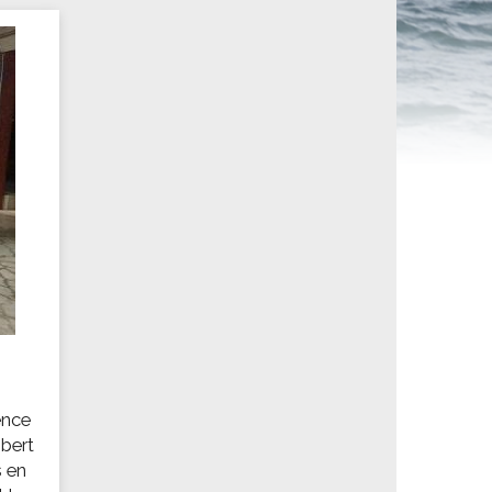
ités sportives
ence
obert
s en