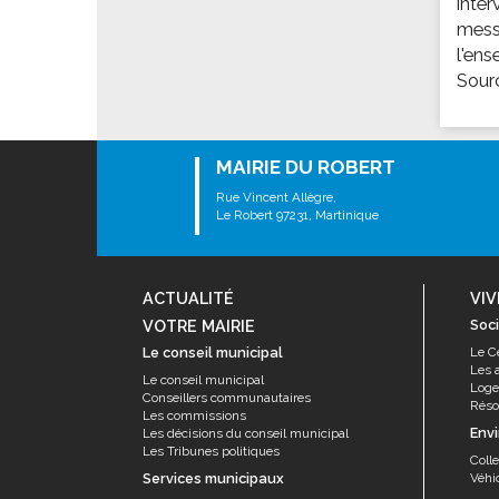
inter
Les associations
mess
Les droits et obligations
l'ens
Faire une demande de subvention
Sourc
Les activités des associations
VIE PRATIQUE
MAIRIE DU ROBERT
Les espaces numériques
Rue Vincent Allègre,
Infos baignade
Le Robert 97231, Martinique
Infos sargasse
Toilettes publiques
ACTUALITÉ
VIV
Stationnement
VOTRE MAIRIE
Soci
Les marchés
Le conseil municipal
Le C
Les 
Le funéraire
Le conseil municipal
Log
Conseillers communautaires
Résor
Numéros d'urgence
Les commissions
Env
Les décisions du conseil municipal
Les Tribunes politiques
SANTÉ
Coll
Services municipaux
Véhi
Annuaire santé