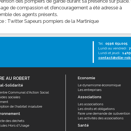
vention des pompiers de garde durant sa présence sur place.
age de compassion et d'encouragement a été adressé à
emble des agents présents.
e : Twitter Sapeurs pompiers de la Martinique
Tél :
0596 651005
Lundi au vendredi :
7
Lundi et jeudi :
14h3
contact@ville-rob
RE AU ROBERT
Economie
al-Solidarité
Le dynamisme économique
Les entreprises
entre Communal d'Action Social
Associations
aides sociales
ement
Les associations
ption de l’habitat insalubre
Les droits et obligations
ironnement
Faire une demande de subvention
Les activités des associations
ecte des déchets
Santé
cules Hors d'Usage