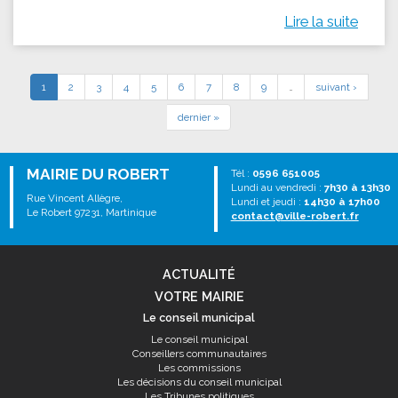
Lire la suite
1
2
3
4
5
6
7
8
9
…
suivant ›
dernier »
MAIRIE DU ROBERT
Tél :
0596 651005
Lundi au vendredi :
7h30 à 13h30
Rue Vincent Allègre,
Lundi et jeudi :
14h30 à 17h00
Le Robert 97231, Martinique
contact@ville-robert.fr
ACTUALITÉ
VOTRE MAIRIE
Le conseil municipal
Le conseil municipal
Conseillers communautaires
Les commissions
Les décisions du conseil municipal
Les Tribunes politiques