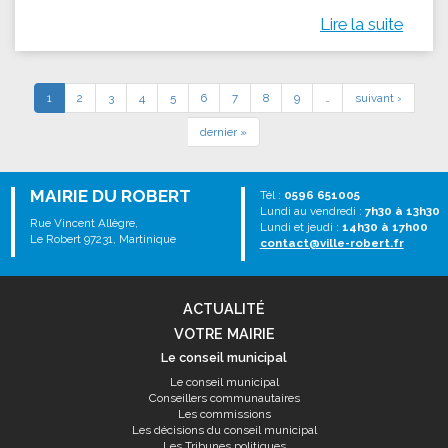
Lire la suite
1
2
3
4
5
6
7
8
9
…
suivant ›
dernier »
MAIRIE DU ROBERT
Tél :
0596 651005
Lundi au vendredi :
7h30 à 13h30
Rue Vincent Allègre,
Lundi et jeudi :
14h30 à 17h00
Le Robert 97231, Martinique
contact@ville-robert.fr
ACTUALITÉ
VOTRE MAIRIE
Le conseil municipal
Le conseil municipal
Conseillers communautaires
Les commissions
Les décisions du conseil municipal
Les Tribunes politiques