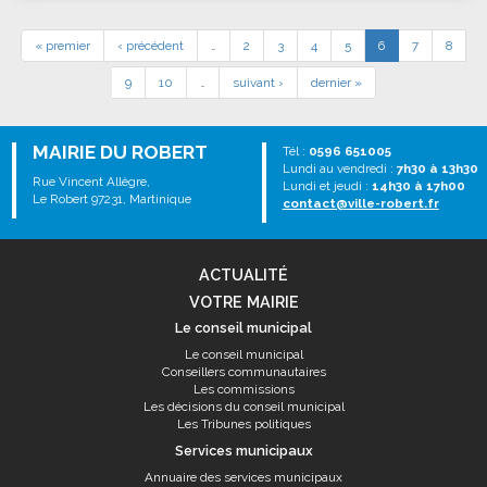
« premier
‹ précédent
…
2
3
4
5
6
7
8
9
10
…
suivant ›
dernier »
MAIRIE DU ROBERT
Tél :
0596 651005
Lundi au vendredi :
7h30 à 13h30
Rue Vincent Allègre,
Lundi et jeudi :
14h30 à 17h00
Le Robert 97231, Martinique
contact@ville-robert.fr
ACTUALITÉ
VOTRE MAIRIE
Le conseil municipal
Le conseil municipal
Conseillers communautaires
Les commissions
Les décisions du conseil municipal
Les Tribunes politiques
Services municipaux
Annuaire des services municipaux