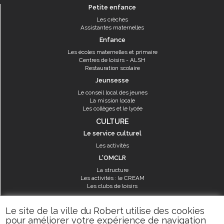
Petite enfance
Les crèches
Assistantes maternelles
Enfance
Les écoles maternelles et primaire
Centres de loisirs - ALSH
Restauration scolaire
Jeunsesse
Le conseil local des jeunes
La mission locale
Les collèges et le lycée
CULTURE
Le service culturel
Les activités
L'OMCLR
La structure
Les activités : le CREAM
Les clubs de loisirs
SPORT
Le site de la ville du Robert utilise des cookies
Les équipements sportifs
pour améliorer votre expérience de navigation
Les aménagements municipaux