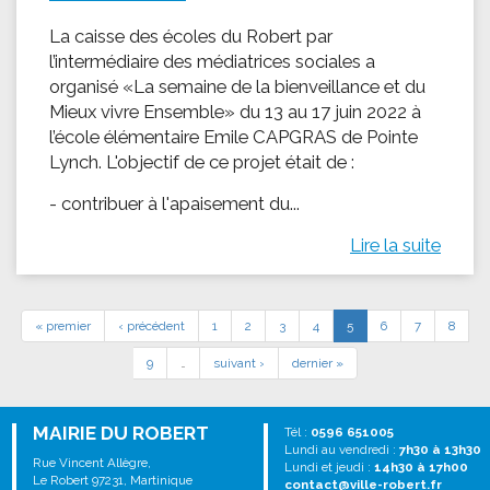
La caisse des écoles du Robert par
l’intermédiaire des médiatrices sociales a
organisé «La semaine de la bienveillance et du
Mieux vivre Ensemble» du 13 au 17 juin 2022 à
l’école élémentaire Emile CAPGRAS de Pointe
Lynch. L'objectif de ce projet était de :
- contribuer à l'apaisement du...
Lire la suite
« premier
‹ précédent
1
2
3
4
5
6
7
8
9
…
suivant ›
dernier »
MAIRIE DU ROBERT
Tél :
0596 651005
Lundi au vendredi :
7h30 à 13h30
Rue Vincent Allègre,
Lundi et jeudi :
14h30 à 17h00
Le Robert 97231, Martinique
contact@ville-robert.fr