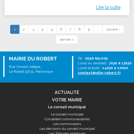
Lire la suite
1
2
3
4
5
6
7
8
9
…
suivant ›
dernier »
MAIRIE DU ROBERT
Tél :
0596 651005
Lundi au vendredi :
7h30 à 13h30
Rue Vincent Allègre,
Lundi et jeudi :
14h30 à 17h00
Le Robert 97231, Martinique
contact@ville-robert.fr
ACTUALITÉ
VOTRE MAIRIE
Le conseil municipal
Le conseil municipal
Conseillers communautaires
Les commissions
Les décisions du conseil municipal
Les Tribunes politiques