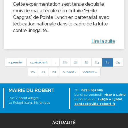
Cette expérimentation s'est tenue depuis le
mois de mai à l'école élémentaire "Emile
Capgras" de Pointe Lynch en partenariat avec
l’éducation nationale dans le cadre de la lutte
contre l’inégalité...
Lire la suite
« premier
‹ précédent
…
20
21
22
23
24
25
26
27
28
suivant ›
dernier »
MAIRIE DU ROBERT
Tél :
0596 651005
Lundi au vendredi :
7h30 à 13h30
Rue Vincent Allègre,
Lundi et jeudi :
14h30 à 17h00
Le Robert 97231, Martinique
contact@ville-robert.fr
ACTUALITÉ