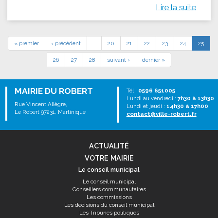
Lire la suite
« premier
‹ précédent
…
20
21
22
23
24
25
26
27
28
suivant ›
dernier »
MAIRIE DU ROBERT
Tél :
0596 651005
Lundi au vendredi :
7h30 à 13h30
Rue Vincent Allègre,
Lundi et jeudi :
14h30 à 17h00
Le Robert 97231, Martinique
contact@ville-robert.fr
ACTUALITÉ
VOTRE MAIRIE
Le conseil municipal
Le conseil municipal
Conseillers communautaires
Les commissions
Les décisions du conseil municipal
Les Tribunes politiques