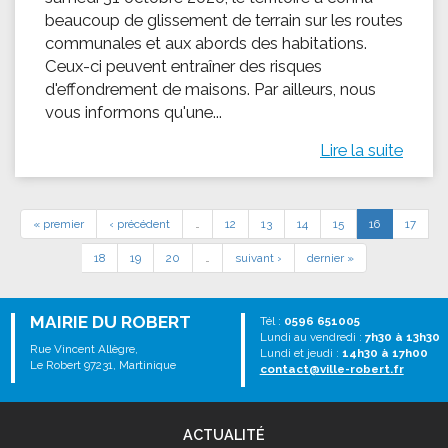
beaucoup de glissement de terrain sur les routes
communales et aux abords des habitations.
Ceux-ci peuvent entraîner des risques
d'effondrement de maisons. Par ailleurs, nous
vous informons qu'une...
Lire la suite
« premier
‹ précédent
…
12
13
14
15
16
17
18
19
20
…
suivant ›
dernier »
MAIRIE DU ROBERT
Tél :
0596 651005
Lundi au vendredi :
7h30 à 13h30
Rue Vincent Allègre,
Lundi et jeudi :
14h30 à 17h00
Le Robert 97231, Martinique
contact@ville-robert.fr
ACTUALITÉ