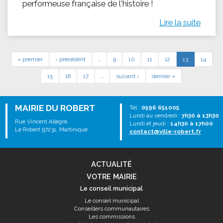
performeuse française de l'histoire !
Lire la suite
« premier
‹ précédent
…
9
10
11
12
13
14
15
16
17
…
suivant ›
dernier »
MAIRIE DU ROBERT
Tél :
0596 651005
Lundi au vendredi :
7h30 à 13h30
Rue Vincent Allègre,
Lundi et jeudi :
14h30 à 17h00
Le Robert 97231, Martinique
contact@ville-robert.fr
ACTUALITÉ
VOTRE MAIRIE
Le conseil municipal
Le conseil municipal
Conseillers communautaires
Les commissions