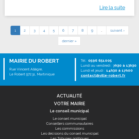
Lire la suite
1
2
3
4
5
6
7
8
9
…
suivant ›
dernier »
MAIRIE DU ROBERT
Tél :
0596 651005
Lundi au vendredi :
7h30 à 13h30
Rue Vincent Allègre,
Lundi et jeudi :
14h30 à 17h00
Le Robert 97231, Martinique
contact@ville-robert.fr
ACTUALITÉ
VOTRE MAIRIE
Le conseil municipal
Le conseil municipal
Conseillers communautaires
Les commissions
Les décisions du conseil municipal
Les Tribunes politiques