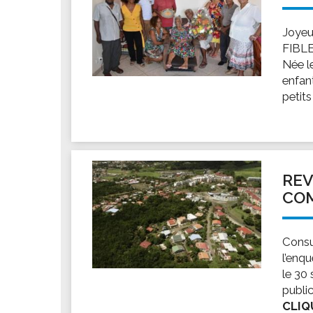
Joyeu
FIBLE
Née l
enfant
petits
REV
CO
Consu
l’enq
le 30 
publi
CLIQ