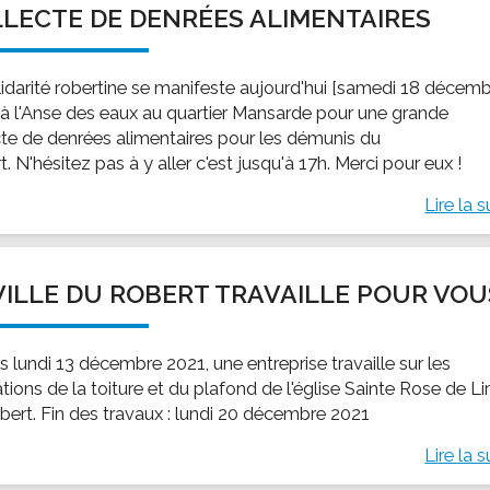
LECTE DE DENRÉES ALIMENTAIRES
ssion locale
EMPLOI
LE SERVICE CULTUREL
Guide des activ
ollèges et le lycée
Offres d'emploi
Les activités
lidarité robertine se manifeste aujourd'hui [samedi 18 décem
nseil local des jeunes
SOCIAL-SOLIDARITÉ
 à l'Anse des eaux au quartier Mansarde pour une grande
ANCE
Le Centre Communal d'Action Social
cte de denrées alimentaires pour les démunis du
uration scolaire
Les aides sociales
. N'hésitez pas à y aller c'est jusqu'à 17h. Merci pour eux !
coles maternelles et primaire
Logement
Lire la s
es de loisirs - ALSH
Antenne Municipale de Développement et de
Cohésion Sociale
rtail famille
Epicerie sociale et solidaire "Rayon de Soleil"
VILLE DU ROBERT TRAVAILLE POUR VOU
TE ENFANCE
Bornes de collecte de l'ACISE
tantes maternelles
 lundi 13 décembre 2021, une entreprise travaille sur les
crèches
tions de la toiture et du plafond de l'église Sainte Rose de L
bert. Fin des travaux : lundi 20 décembre 2021
Lire la s