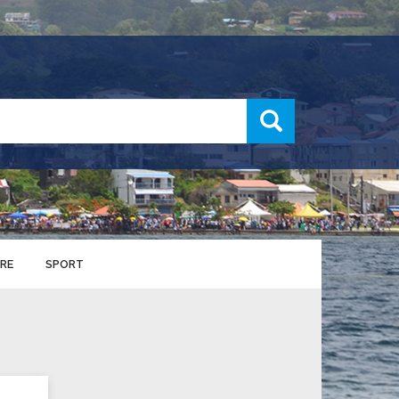
recherche
RE
SPORT
ENTS SPORTIFS
nts municipaux
S
u service des sports