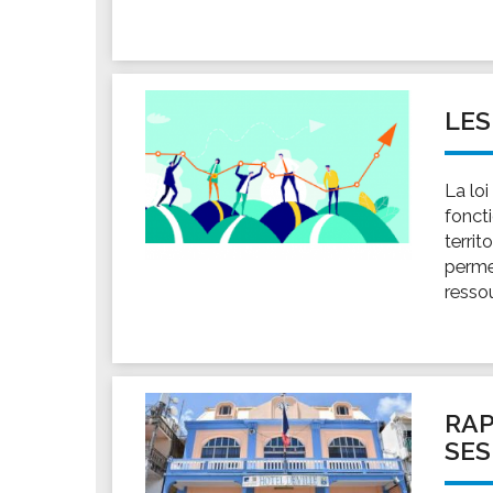
LES
La lo
foncti
territ
perme
resso
RAP
SES