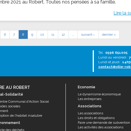
bre 2021 au Robert. Toutes nos pensées à sa famille.
Lire la s
6
7
8
9
10
11
12
…
suivant ›
dernier »
Tél :
0596 651005
Lundi au vendredi :
7
Lundi et jeudi :
14h3
contact@ville-rob
RE AU ROBERT
Economie
al-Solidarité
Le dynamisme économique
Les entreprises
entre Communal d'Action Social
Associations
aides sociales
ement
Les associations
ption de l’habitat insalubre
Les droits et obligations
ironnement
Faire une demande de subvention
Les activités des associations
ecte des déchets