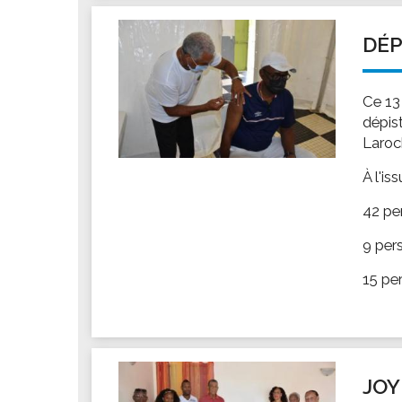
Les associations
Les droits et obligations
DÉP
Faire une demande de subvention
Les activités des associations
Ce 13
VIE PRATIQUE
dépis
Laroc
Les espaces numériques
Infos baignade
À l'is
Infos sargasse
42 pe
Toilettes publiques
9 per
Stationnement
15 pe
Les marchés
Le funéraire
Numéros d'urgence
SANTÉ
JOY
Annuaire santé