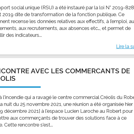
pport social unique (RSU) a été instauré par la loi N° 2019-82
t 2019 dite de transformation de la fonction publique. Ce
ent recense les données relatives aux effectifs, à l’emploi, a
ments, aux recrutements, aux absences etc…, et permet de
llir des indicateurs...
Lire la s
NCONTRE AVEC LES COMMERCANTS DE
OLIS
 à l'incendie qui a ravagé le centre commercial Créolis du Rob
la nuit du 25 novembre 2021, une réunion a été organisée hier
i 9 décembre 2021] à l'espace Lucien Laroche au Robert pour
ttre aux commerçants de trouver des solutions face à ce
re. Cette rencontre s'est...