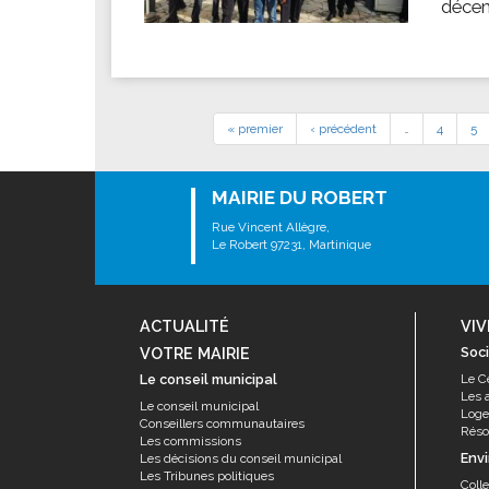
décem
« premier
‹ précédent
…
4
5
MAIRIE DU ROBERT
Rue Vincent Allègre,
Le Robert 97231, Martinique
ACTUALITÉ
VIV
VOTRE MAIRIE
Soci
Le conseil municipal
Le C
Les 
Le conseil municipal
Log
Conseillers communautaires
Résor
Les commissions
Env
Les décisions du conseil municipal
Les Tribunes politiques
Coll