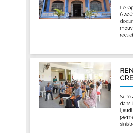
Le ra
6 aoû
docum
mouve
recuei
RE
CRE
Suite
dans 
[jeud
perme
sinist