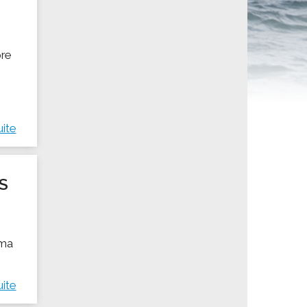
ités sportives
bre
uite
S
ima
uite