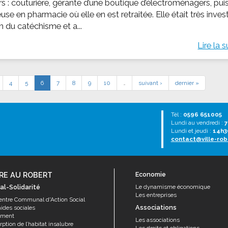
rs : couturière, gérante d’une boutique d’électroménagers, pui
se en pharmacie où elle en est retraitée. Elle était très inves
n du catéchisme et a...
Lire la s
4
5
6
7
8
9
10
…
suivant ›
dernier »
Tél :
0596 651005
Lundi au vendredi :
7
Lundi et jeudi :
14h3
contact@ville-rob
RE AU ROBERT
Economie
al-Solidarité
Le dynamisme économique
Les entreprises
entre Communal d'Action Social
Associations
aides sociales
ement
Les associations
ption de l’habitat insalubre
Les droits et obligations