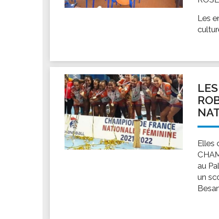
Les en
cultur
LES
ROB
NAT
Elles 
CHAM
au Pa
un sco
Besan