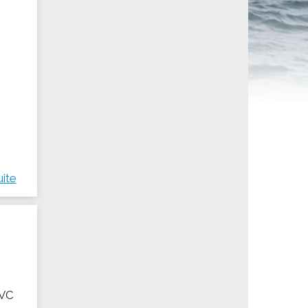
ités sportives
uite
AVC