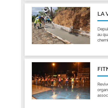
LA 
Depui
au qua
chemi
FIT
Reviv
organi
assoc