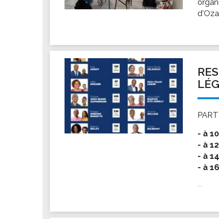
organ
Les associations
d'Oza
Les droits et obligations
Faire une demande de subvention
Les activités des associations
VIE PRATIQUE
RES
Les espaces numériques
LÉG
Infos baignade
Infos sargasse
PARTI
Toilettes publiques
- à 1
Stationnement
- à 1
Les marchés
- à 1
- à 1
Le funéraire
Numéros d'urgence
...
SANTÉ
Annuaire santé