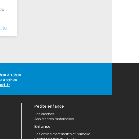
s
tie
uite
h30 à 13h30
0 à 17h00
ert.fr
Petite enfance
Les crèches
Assistantes maternelles
Enfance
Les écoles maternelles et primaire
Centres de loisirs - ALSH