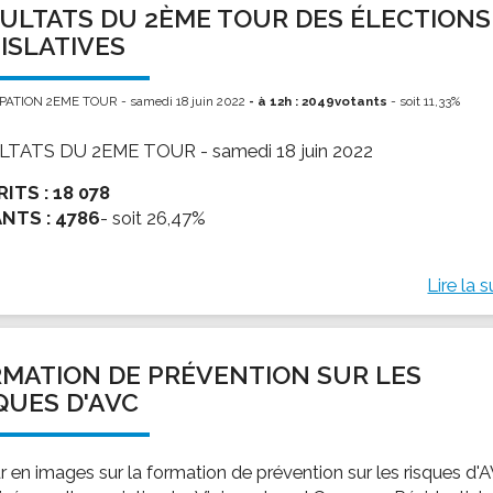
ULTATS DU 2ÈME TOUR DES ÉLECTIONS
ssion locale
EMPLOI
LE SERVICE CULTUREL
Guide des activ
ISLATIVES
ollèges et le lycée
Offres d'emploi
Les activités
nseil local des jeunes
SOCIAL-SOLIDARITÉ
PATION 2EME TOUR - samedi 18 juin 2022
- à 12h : 2049votants
- soit 11,33%
ANCE
Le Centre Communal d'Action Social
LTATS DU 2EME TOUR - samedi 18 juin 2022
uration scolaire
Les aides sociales
RITS :
18 078
coles maternelles et primaire
Logement
NTS :
4786
- soit 26,47%
es de loisirs - ALSH
Antenne Municipale de Développement et de
Cohésion Sociale
rtail famille
Epicerie sociale et solidaire "Rayon de Soleil"
Lire la s
TE ENFANCE
Bornes de collecte de l'ACISE
tantes maternelles
crèches
MATION DE PRÉVENTION SUR LES
QUES D'AVC
r en images sur la formation de prévention sur les risques d'