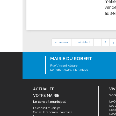
métie
vendeu
au sei
« premier
‹ précédent
…
2
3
MAIRIE DU ROBERT
Rue Vincent Allègre,
Le Robert 97231, Martinique
ACTUALITÉ
VIV
VOTRE MAIRIE
Soci
Le conseil municipal
Le C
Les 
Le conseil municipal
Log
Conseillers communautaires
Résor