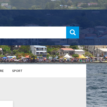
recherche
RE
SPORT
ENTS SPORTIFS
nts municipaux
S
u service des sports