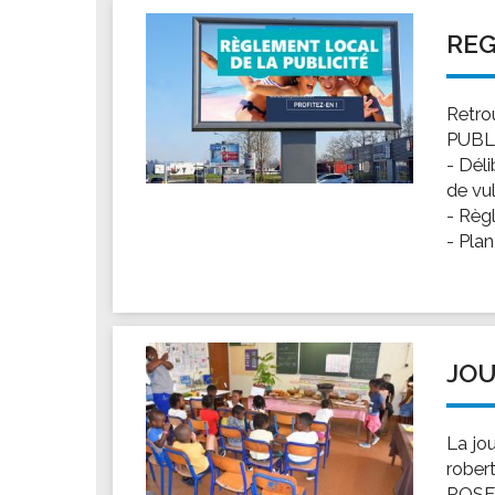
REG
Retro
PUBLIC
- Déli
de vul
- Règl
- Plan
JOU
La jou
rober
ROSE