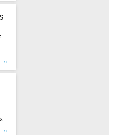
S
t
uite
ai.
uite