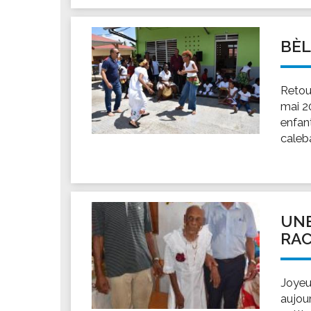
BÈ
Retou
mai 20
enfant
caleba
UNE
RAC
Joyeu
aujour