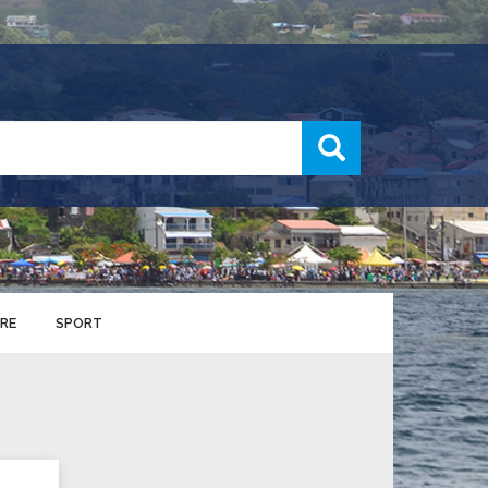
recherche
RE
SPORT
ENTS SPORTIFS
nts municipaux
S
u service des sports