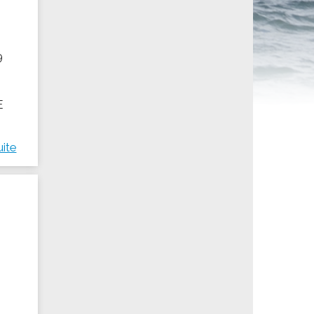
ités sportives
9
t
E
uite