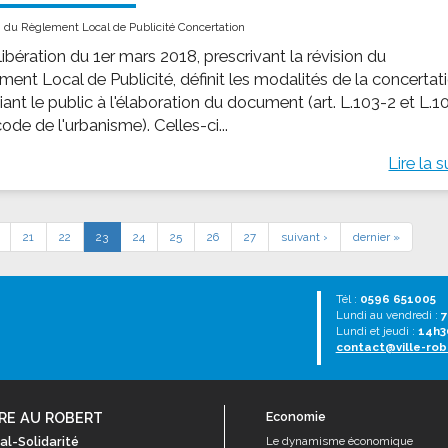
n du Règlement Local de Publicité Concertation
ibération du 1er mars 2018, prescrivant la révision du
ment Local de Publicité, définit les modalités de la concertat
ant le public à l'élaboration du document (art. L.103-2 et L.1
ode de l'urbanisme). Celles-ci...
Lire la s
21
22
23
24
25
26
27
suivant ›
dernier »
Tél :
0596 651005
Lundi au vendredi :
7
Lundi et jeudi :
14h3
contact@ville-rob
RE AU ROBERT
Economie
al-Solidarité
Le dynamisme économique