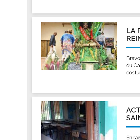
Les associations
Les droits et obligations
Faire une demande de subvention
LA 
Les activités des associations
REI
VIE PRATIQUE
Les espaces numériques
Bravo
Infos baignade
du Ca
Infos sargasse
costu
Toilettes publiques
Stationnement
Les marchés
Le funéraire
ACT
SAI
Numéros d'urgence
SANTÉ
Annuaire santé
En ra