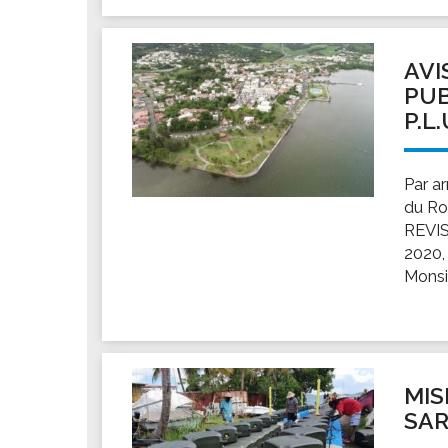
AVI
PUB
P.L
Par ar
du Ro
REVIS
2020,
Monsi
MIS
SA