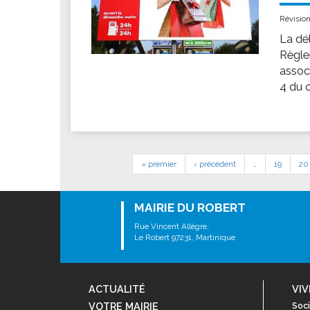
Révisio
La dél
Règle
associ
4 du c
« premier
‹ précédent
…
19
20
MAIRIE DU ROBERT
Rue Vincent Allègre,
Le Robert 97231, Martinique
ACTUALITÉ
VIV
VOTRE MAIRIE
Soci