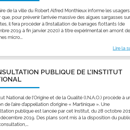
ire de la ville du Robert Alfred Monthieux informe les usager
 que, pour prévenir l’arrivée massive des algues sargasses su
tes, il fera procéder à l’installation de barrages flottants (de
bre 2019 à fin janvier 2020) à titre expérimental en amont d
nes micro...
Lire la s
SULTATION PUBLIQUE DE L’INSTITUT
TIONAL
itut National de l’Origine et de la Qualité (I.N.A.O.) procède à u
on de l’aire d’appellation d’origine « Martinique ». Une
ltation publique est lancée par cet Institut, du 28 octobre 20
 décembre 2019. Des plans sont mis à la disposition du publi
onsultation,...