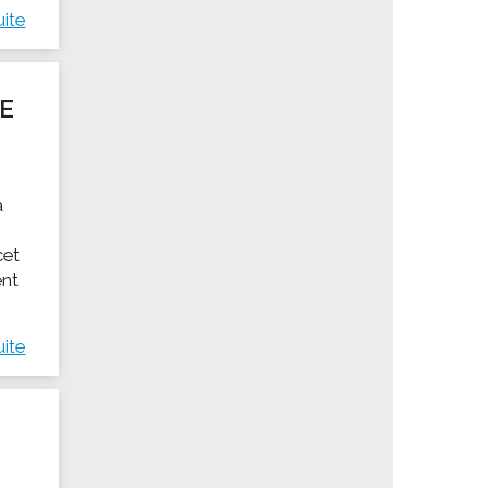
uite
DE
a
cet
ent
uite