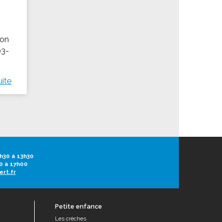
ion
03-
uite
h30 à 13h30
0 à 17h00
ert.fr
Petite enfance
Les crèches