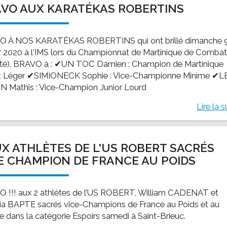
VO AUX KARATÉKAS ROBERTINS
ssion locale
EMPLOI
LE SERVICE CULTUREL
Guide des activ
ollèges et le lycée
Offres d'emploi
Les activités
 À NOS KARATÉKAS ROBERTINS qui ont brillé dimanche 
nseil local des jeunes
SOCIAL-SOLIDARITÉ
er 2020 à l'IMS lors du Championnat de Martinique de Comba
ANCE
Le Centre Communal d'Action Social
té). BRAVO à : ✔UN TOC Damien : Champion de Martinique
uration scolaire
Les aides sociales
 Léger ✔SIMIONECK Sophie : Vice-Championne Minime ✔L
 Mathis : Vice-Champion Junior Lourd
coles maternelles et primaire
Logement
es de loisirs - ALSH
Antenne Municipale de Développement et de
Lire la s
Cohésion Sociale
rtail famille
Epicerie sociale et solidaire "Rayon de Soleil"
TE ENFANCE
Bornes de collecte de l'ACISE
X ATHLÈTES DE L'US ROBERT SACRÉS
tantes maternelles
E CHAMPION DE FRANCE AU POIDS
crèches
 !!! aux 2 athlètes de l’US ROBERT, William CADENAT et
tia BAPTE sacrés vice-Champions de France au Poids et au
e dans la catégorie Espoirs samedi à Saint-Brieuc.