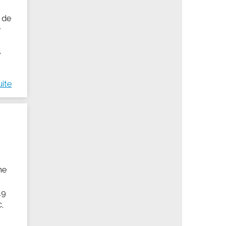
s de
r
e
uite
ne
19
c,