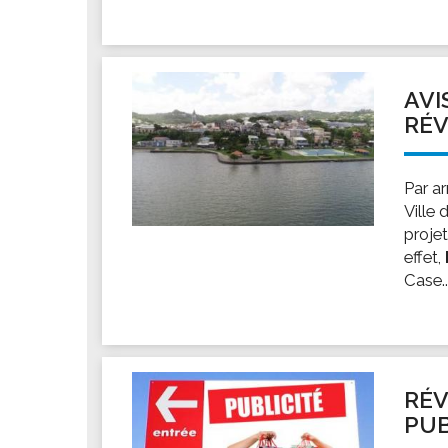
AVI
RÉV
Par a
Ville
proje
effet,
Case..
RÉV
PUB