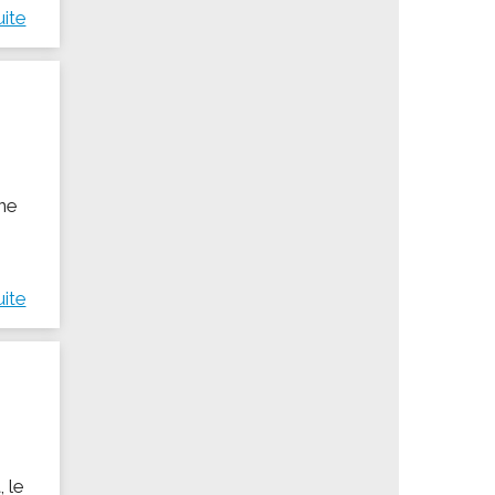
uite
ine
uite
 le