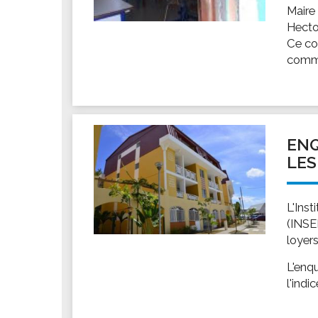
Maire
Hecto
Ce co
commu
ENQ
LES
L'Ins
(INSE
loyers
L'enqu
l'indi