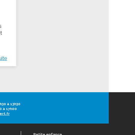
s
t
uite
h30 à 13h30
0 à 17h00
ert.fr
Petite enfance