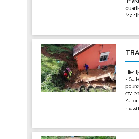
[mard
Les associations
quarti
Les droits et obligations
Monthi
Faire une demande de subvention
Les activités des associations
VIE PRATIQUE
Les espaces numériques
TRA
Infos baignade
Infos sargasse
Hier 
Toilettes publiques
- Suit
poursu
Stationnement
étaie
Les marchés
Aujou
Le funéraire
- à la
Numéros d'urgence
SANTÉ
Annuaire santé