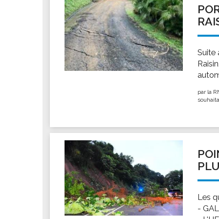
POR
RAI
Suite
Raisin
autom
par la R
souhaita
POI
PLU
Les q
- GAL