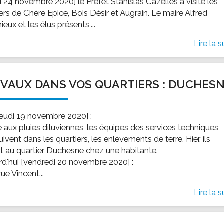
i 24 novembre 2020] le Préfet Stanislas Cazelles a visité les
ers de Chère Epice, Bois Désir et Augrain. Le maire Alfred
eux et les élus présents,...
Lire la s
VAUX DANS VOS QUARTIERS : DUCHES
[jeudi 19 novembre 2020] :
e aux pluies diluviennes, les équipes des services techniques
ivent dans les quartiers, les enlèvements de terre. Hier, ils
nt au quartier Duchesne chez une habitante.
rd'hui [vendredi 20 novembre 2020] :
 rue Vincent...
Lire la s