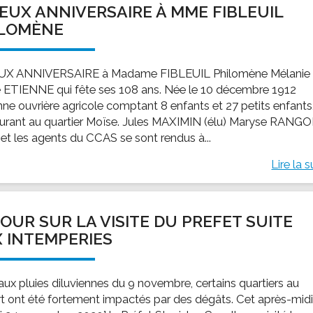
EUX ANNIVERSAIRE À MME FIBLEUIL
ssion locale
EMPLOI
LE SERVICE CULTUREL
Guide des activ
ILOMÈNE
ollèges et le lycée
Offres d'emploi
Les activités
nseil local des jeunes
SOCIAL-SOLIDARITÉ
UX ANNIVERSAIRE à Madame FIBLEUIL Philomène Mélanie
ANCE
Le Centre Communal d'Action Social
 ETIENNE qui fête ses 108 ans. Née le 10 décembre 1912
uration scolaire
Les aides sociales
nne ouvrière agricole comptant 8 enfants et 27 petits enfants
rant au quartier Moïse. Jules MAXIMIN (élu) Maryse RANG
coles maternelles et primaire
Logement
 et les agents du CCAS se sont rendus à...
es de loisirs - ALSH
Antenne Municipale de Développement et de
Cohésion Sociale
Lire la s
rtail famille
Epicerie sociale et solidaire "Rayon de Soleil"
TE ENFANCE
Bornes de collecte de l'ACISE
tantes maternelles
OUR SUR LA VISITE DU PREFET SUITE
crèches
 INTEMPERIES
 aux pluies diluviennes du 9 novembre, certains quartiers au
t ont été fortement impactés par des dégâts. Cet après-mid