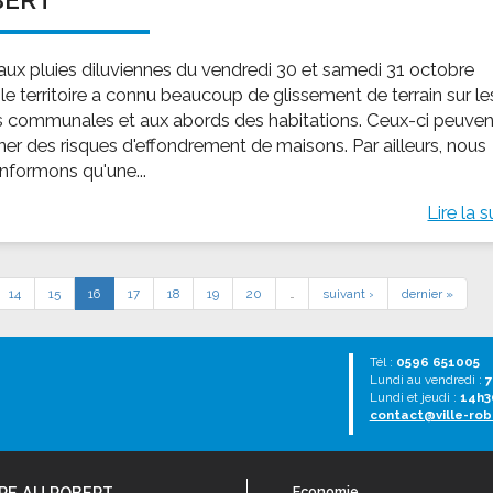
 aux pluies diluviennes du vendredi 30 et samedi 31 octobre
le territoire a connu beaucoup de glissement de terrain sur le
s communales et aux abords des habitations. Ceux-ci peuven
îner des risques d'effondrement de maisons. Par ailleurs, nous
informons qu'une...
Lire la s
14
15
16
17
18
19
20
…
suivant ›
dernier »
Tél :
0596 651005
Lundi au vendredi :
7
Lundi et jeudi :
14h3
contact@ville-rob
RE AU ROBERT
Economie