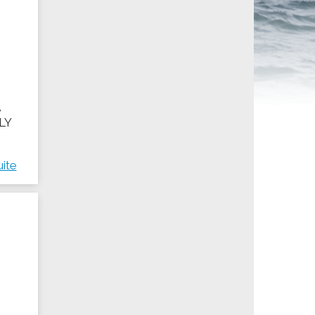
ités sportives
,
OLY
uite
i