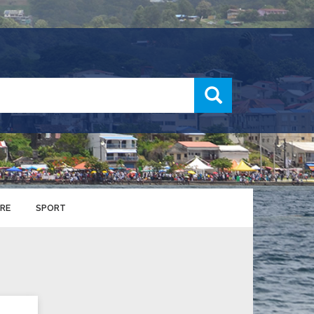
recherche
RE
SPORT
ENTS SPORTIFS
nts municipaux
S
u service des sports