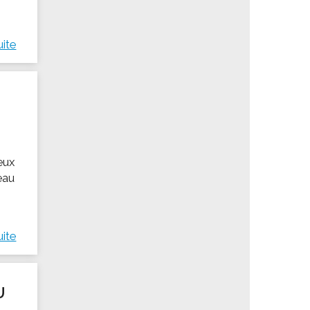
uite
eux
eau
uite
U