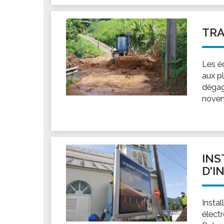
TR
Les éq
aux p
dégag
novem
INS
D'I
Insta
électr