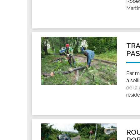
Rober
Martin
TRA
PAS
Par me
a soll
de la
résid
ROU
RO