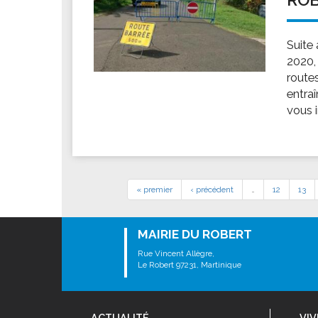
Suite
2020, 
route
entra
vous 
« premier
‹ précédent
…
12
13
MAIRIE DU ROBERT
Rue Vincent Allègre,
Le Robert 97231, Martinique
ACTUALITÉ
VIV