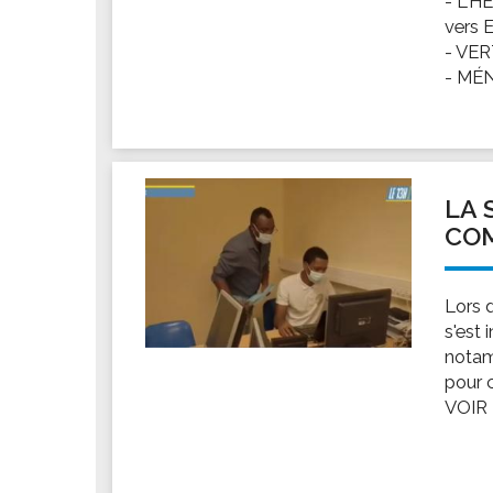
- L'H
vers 
- VER
- MÉNA
LA 
CO
Lors 
s'est 
notam
pour 
VOIR