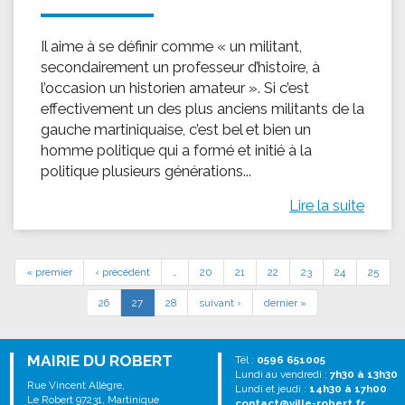
Il aime à se définir comme « un militant,
secondairement un professeur d’histoire, à
l’occasion un historien amateur ». Si c’est
effectivement un des plus anciens militants de la
gauche martiniquaise, c’est bel et bien un
homme politique qui a formé et initié à la
politique plusieurs générations...
Lire la suite
« premier
‹ précédent
…
20
21
22
23
24
25
26
27
28
suivant ›
dernier »
MAIRIE DU ROBERT
Tél :
0596 651005
Lundi au vendredi :
7h30 à 13h30
Rue Vincent Allègre,
Lundi et jeudi :
14h30 à 17h00
Le Robert 97231, Martinique
contact@ville-robert.fr