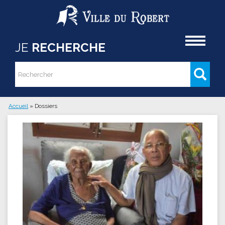
Aller au contenu principal
Accueil
JE
RECHERCHE
Rechercher
Formulaire de recherche
Accueil
»
Dossiers
Vous êtes ici