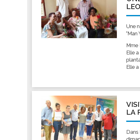
LE
Une n
"Man 
Mme L
Elle a
plant
Elle a
VIS
LA R
Dans l
diman