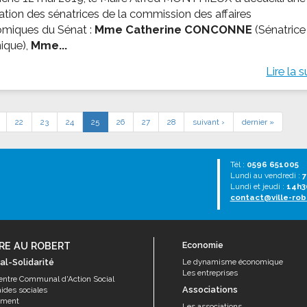
ation des sénatrices de la commission des affaires
miques du Sénat :
Mme Catherine CONCONNE
(Sénatrice
nique),
Mme...
Lire la s
22
23
24
25
26
27
28
suivant ›
dernier »
Tél :
0596 651005
Lundi au vendredi :
7
Lundi et jeudi :
14h3
contact@ville-rob
RE AU ROBERT
Economie
al-Solidarité
Le dynamisme économique
Les entreprises
entre Communal d'Action Social
Associations
aides sociales
ement
Les associations