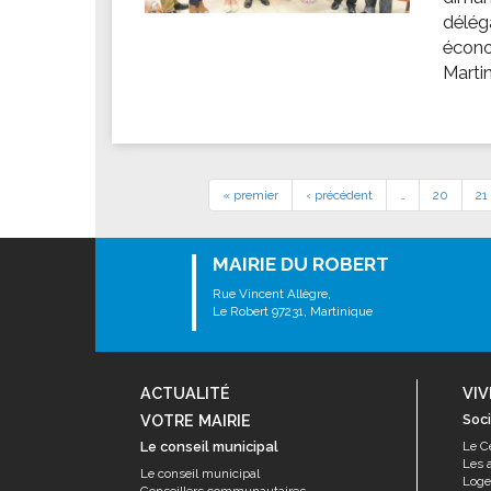
délég
écono
Marti
« premier
‹ précédent
…
20
21
MAIRIE DU ROBERT
Rue Vincent Allègre,
Le Robert 97231, Martinique
ACTUALITÉ
VIV
VOTRE MAIRIE
Soci
Le conseil municipal
Le C
Les 
Le conseil municipal
Log
Conseillers communautaires