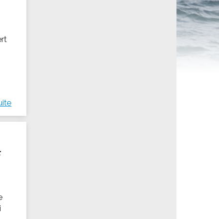
ités sportives
ert
uite
F
e
i