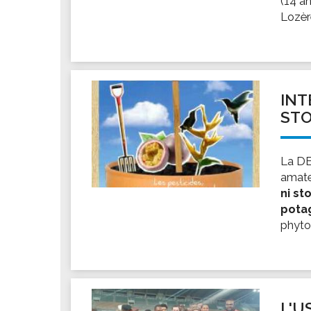
(14 an
Les associations
Lozère
Les droits et obligations
Faire une demande de subvention
Les activités des associations
VIE PRATIQUE
INT
Les espaces numériques
STO
Infos baignade
Infos sargasse
La DE
Toilettes publiques
amat
ni st
Stationnement
pota
Les marchés
phyto
Le funéraire
Numéros d'urgence
SANTÉ
Annuaire santé
L'U