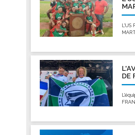
MAR
L'US 
MARTI
L'A
DE 
L'éq
FRANC