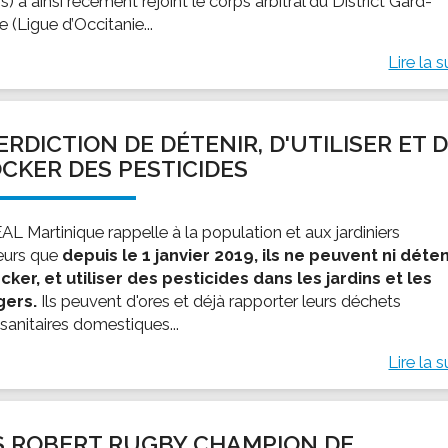
s) a ainsi récement rejoint le corps arbitral du District Gard-
 (Ligue d’Occitanie...
Lire la s
ERDICTION DE DÉTENIR, D'UTILISER ET 
CKER DES PESTICIDES
AL Martinique rappelle à la population et aux jardiniers
eurs que
depuis le 1 janvier 2019, ils ne peuvent ni déten
ocker, et utiliser des pesticides dans les jardins et les
gers.
Ils peuvent d'ores et déjà rapporter leurs déchets
sanitaires domestiques...
Lire la s
S ROBERT RUGBY CHAMPION DE