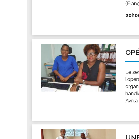
(Franç
20h00 
OPÉ
Le se
l'opé
organ
handic
Avrila
UNE