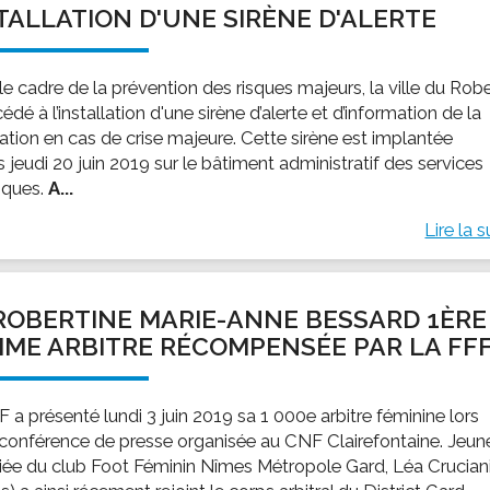
TALLATION D'UNE SIRÈNE D'ALERTE
ssion locale
EMPLOI
LE SERVICE CULTUREL
Guide des activ
ollèges et le lycée
Offres d'emploi
Les activités
e cadre de la prévention des risques majeurs, la ville du Rob
nseil local des jeunes
SOCIAL-SOLIDARITÉ
édé à l’installation d'une sirène d’alerte et d’information de la
ANCE
Le Centre Communal d'Action Social
ation en cas de crise majeure. Cette sirène est implantée
uration scolaire
Les aides sociales
 jeudi 20 juin 2019 sur le bâtiment administratif des services
iques.
A...
coles maternelles et primaire
Logement
es de loisirs - ALSH
Antenne Municipale de Développement et de
Lire la s
Cohésion Sociale
rtail famille
Epicerie sociale et solidaire "Rayon de Soleil"
TE ENFANCE
Bornes de collecte de l'ACISE
ROBERTINE MARIE-ANNE BESSARD 1ÈRE
tantes maternelles
ME ARBITRE RÉCOMPENSÉE PAR LA FF
crèches
 a présenté lundi 3 juin 2019 sa 1 000e arbitre féminine lors
 conférence de presse organisée au CNF Clairefontaine. Jeun
ciée du club Foot Féminin Nîmes Métropole Gard, Léa Crucian