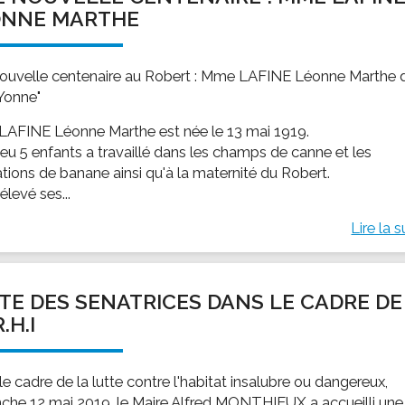
ONNE MARTHE
ouvelle centenaire au Robert : Mme LAFINE Léonne Marthe d
Yonne"
AFINE Léonne Marthe est née le 13 mai 1919.
 eu 5 enfants a travaillé dans les champs de canne et les
ations de banane ainsi qu'à la maternité du Robert.
 élevé ses...
Lire la s
ITE DES SENATRICES DANS LE CADRE DE
.H.I
e cadre de la lutte contre l'habitat insalubre ou dangereux,
che 12 mai 2019, le Maire Alfred MONTHIEUX a accueilli une