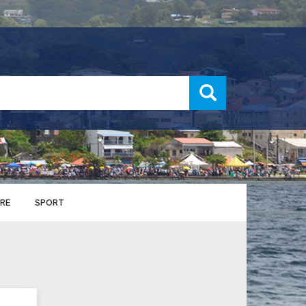
recherche
RE
SPORT
ENTS SPORTIFS
nts municipaux
S
u service des sports