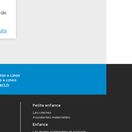
 de
uite
h30 à 13h30
0 à 17h00
ert.fr
Petite enfance
Les crèches
Assistantes maternelles
Enfance
Les écoles maternelles et primaire