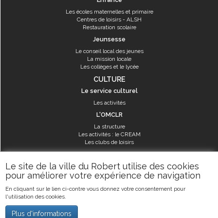
Les écoles maternelles et primaire
Centres de loisirs - ALSH
Restauration scolaire
Jeunsesse
Le conseil local des jeunes
La mission locale
Les collèges et le lycée
CULTURE
Le service culturel
Les activités
L'OMCLR
La structure
Les activités : le CREAM
Les clubs de loisirs
SPORT
Le site de la ville du Robert utilise des cookies
Les équipements sportifs
pour améliorer votre expérience de navigation
Les aménagements municipaux
En cliquant sur le lien ci-contre vous donnez votre consentement pour
Les activités
l'utilisation des cookies.
Les activités du service des sports
Guide des activités sportives
Plus d'informations