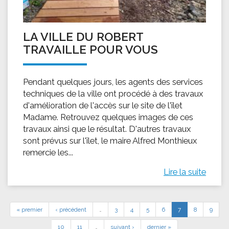
LA VILLE DU ROBERT
TRAVAILLE POUR VOUS
Pendant quelques jours, les agents des services
techniques de la ville ont procédé à des travaux
d'amélioration de l'accès sur le site de l'îlet
Madame. Retrouvez quelques images de ces
travaux ainsi que le résultat. D'autres travaux
sont prévus sur l'îlet, le maire Alfred Monthieux
remercie les...
Lire la suite
« premier
‹ précédent
…
3
4
5
6
7
8
9
10
11
…
suivant ›
dernier »