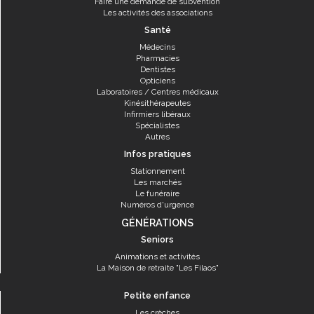
Faire une demande de subvention
Les activités des associations
Santé
Médecins
Pharmacies
Dentistes
Opticiens
Laboratoires / Centres médicaux
Kinésithérapeutes
Infirmiers libéraux
Spécialistes
Autres
Infos pratiques
Stationnement
Les marchés
Le funéraire
Numéros d'urgence
GÉNÉRATIONS
Seniors
Animations et activités
La Maison de retraite "Les Filaos"
Petite enfance
Les crèches