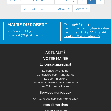
« premier
‹ précédent
…
7
8
9
10
11
12
13
14
15
…
suivant ›
dernier »
MAIRIE DU ROBERT
Tél :
0596 651005
Lundi au vendredi :
7h30 à 13h30
Rue Vincent Allègre,
Lundi et jeudi :
14h30 à 17h00
Le Robert 97231, Martinique
contact@ville-robert.fr
ACTUALITÉ
VOTRE MAIRIE
Le conseil municipal
Le conseil municipal
Conseillers communautaires
Les commissions
Les décisions du conseil municipal
Les Tribunes politiques
Services municipaux
Annuaire des services municipaux
Mes démarches
Bientôt disponible