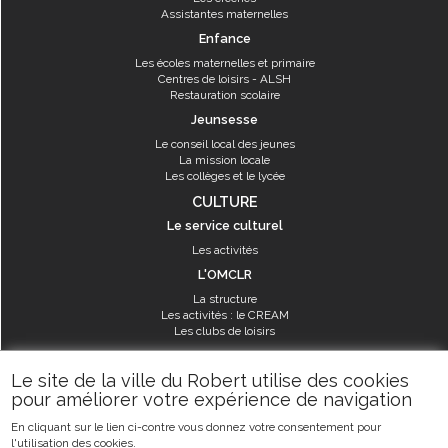
Assistantes maternelles
Enfance
Les écoles maternelles et primaire
Centres de loisirs - ALSH
Restauration scolaire
Jeunsesse
Le conseil local des jeunes
La mission locale
Les collèges et le lycée
CULTURE
Le service culturel
Les activités
L'OMCLR
La structure
Les activités : le CREAM
Les clubs de loisirs
SPORT
Le site de la ville du Robert utilise des cookies
Les équipements sportifs
pour améliorer votre expérience de navigation
Les aménagements municipaux
En cliquant sur le lien ci-contre vous donnez votre consentement pour
Les activités
l'utilisation des cookies.