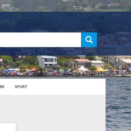
recherche
RE
SPORT
ENTS SPORTIFS
nts municipaux
S
u service des sports