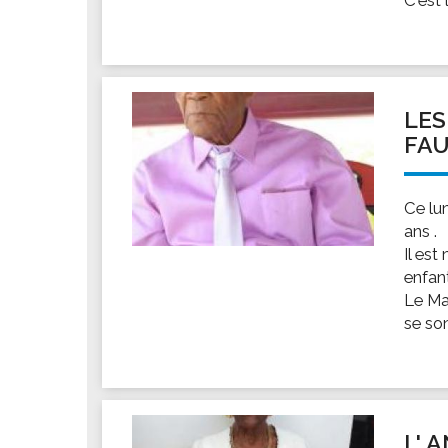
LES
FAU
Ce lu
ans .
Il est
enfan
Le Ma
se son
L' 