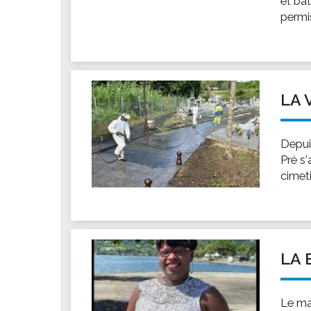
et ba
Les associations
permis
Les droits et obligations
Faire une demande de subvention
Les activités des associations
VIE PRATIQUE
LA 
Les espaces numériques
Infos baignade
Depui
Infos sargasse
Pré s'
cimeti
Toilettes publiques
Stationnement
Les marchés
Le funéraire
LA 
Numéros d'urgence
SANTÉ
Le ma
Annuaire santé