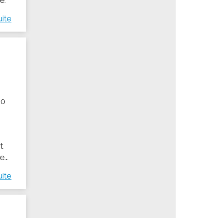
uite
00
t
...
uite