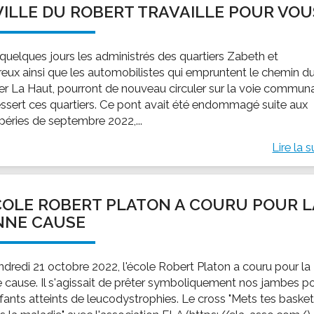
VILLE DU ROBERT TRAVAILLE POUR VOU
ssion locale
EMPLOI
LE SERVICE CULTUREL
Guide des activ
ollèges et le lycée
Offres d'emploi
Les activités
quelques jours les administrés des quartiers Zabeth et
nseil local des jeunes
SOCIAL-SOLIDARITÉ
reux ainsi que les automobilistes qui empruntent le chemin d
ANCE
Le Centre Communal d'Action Social
ier La Haut, pourront de nouveau circuler sur la voie commun
uration scolaire
Les aides sociales
essert ces quartiers. Ce pont avait été endommagé suite aux
péries de septembre 2022,...
coles maternelles et primaire
Logement
es de loisirs - ALSH
Antenne Municipale de Développement et de
Lire la s
Cohésion Sociale
rtail famille
Epicerie sociale et solidaire "Rayon de Soleil"
TE ENFANCE
Bornes de collecte de l'ACISE
COLE ROBERT PLATON A COURU POUR L
tantes maternelles
NNE CAUSE
crèches
ndredi 21 octobre 2022, l'école Robert Platon a couru pour la
 cause. Il s'agissait de prêter symboliquement nos jambes p
nfants atteints de leucodystrophies. Le cross "Mets tes baske