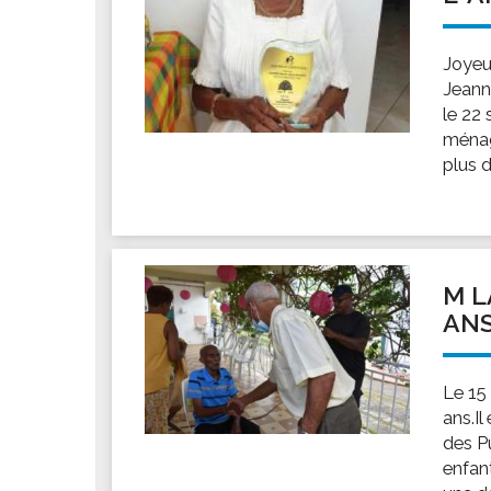
Joyeu
Jeann
le 22
ménagè
plus d
M L
AN
Le 15
ans.Il
des Pu
enfan