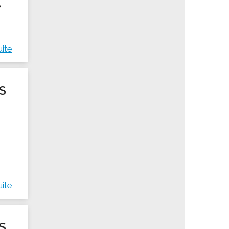
e
uite
S
uite
S