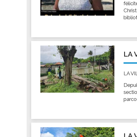
félici
Chris
bibli
LA 
LA V
Depui
sectio
parco
LA 