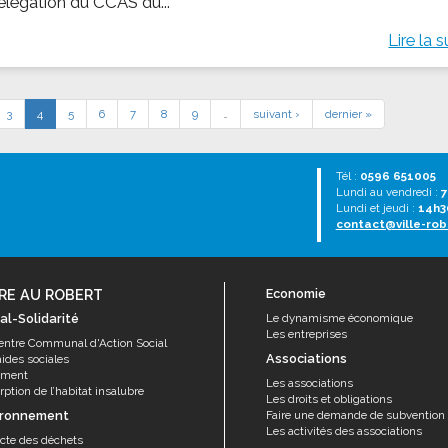
élégation du CCAS du...
Lire la s
3
4
5
6
7
8
9
…
suivant ›
dernier »
Tél :
0596 651005
Lundi au vendredi :
7
Lundi et jeudi :
14h3
contact@ville-rob
RE AU ROBERT
Economie
al-Solidarité
Le dynamisme économique
Les entreprises
entre Communal d'Action Social
Associations
aides sociales
ement
Les associations
ption de l’habitat insalubre
Les droits et obligations
ironnement
Faire une demande de subvention
Les activités des associations
ecte des déchets