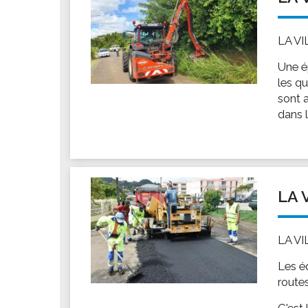
LA V
Une ép
les qu
sont 
dans l
LA 
LA V
Les é
routes
C'est