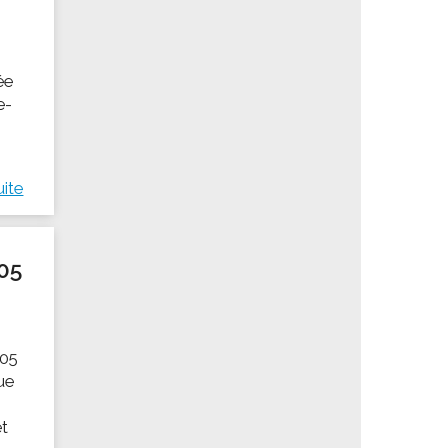
ée
e-
uite
05
105
Rue
et