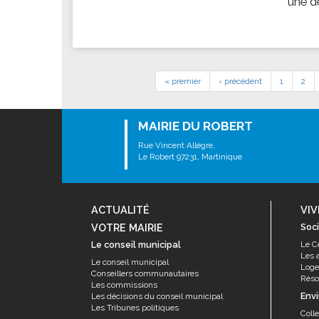
une d
« premier
‹ précédent
1
2
MAIRIE DU ROBERT
Rue Vincent Allègre,
Le Robert 97231, Martinique
ACTUALITÉ
VIV
VOTRE MAIRIE
Soci
Le conseil municipal
Le C
Les 
Le conseil municipal
Log
Conseillers communautaires
Résor
Les commissions
Env
Les décisions du conseil municipal
Les Tribunes politiques
Coll