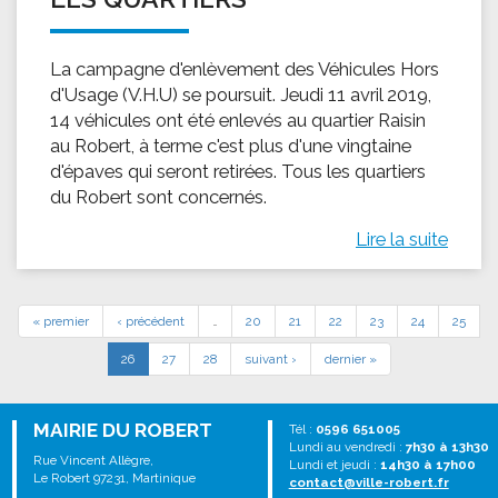
La campagne d'enlèvement des Véhicules Hors
d'Usage (V.H.U) se poursuit. Jeudi 11 avril 2019,
14 véhicules ont été enlevés au quartier Raisin
au Robert, à terme c'est plus d'une vingtaine
d'épaves qui seront retirées. Tous les quartiers
du Robert sont concernés.
Lire la suite
« premier
‹ précédent
…
20
21
22
23
24
25
26
27
28
suivant ›
dernier »
MAIRIE DU ROBERT
Tél :
0596 651005
Lundi au vendredi :
7h30 à 13h30
Rue Vincent Allègre,
Lundi et jeudi :
14h30 à 17h00
Le Robert 97231, Martinique
contact@ville-robert.fr