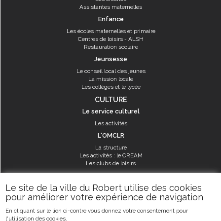
Assistantes maternelles
Enfance
Les écoles maternelles et primaire
Centres de loisirs - ALSH
Restauration scolaire
Jeunsesse
Le conseil local des jeunes
La mission locale
Les collèges et le lycée
CULTURE
Le service culturel
Les activités
L'OMCLR
La structure
Les activités : le CREAM
Les clubs de loisirs
SPORT
Le site de la ville du Robert utilise des cookies
Les équipements sportifs
pour améliorer votre expérience de navigation
Les aménagements municipaux
En cliquant sur le lien ci-contre vous donnez votre consentement pour
Les activités
l'utilisation des cookies.