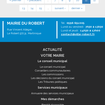
« premier
‹ précédent
…
7
8
9
10
11
12
13
14
15
…
suivant ›
dernier »
MAIRIE DU ROBERT
Tél :
0596 651005
Lundi au vendredi :
7h30 à 13h30
Rue Vincent Allègre,
Lundi et jeudi :
14h30 à 17h00
Le Robert 97231, Martinique
contact@ville-robert.fr
ACTUALITÉ
VOTRE MAIRIE
Le conseil municipal
Le conseil municipal
Conseillers communautaires
Les commissions
Les décisions du conseil municipal
Les Tribunes politiques
Services municipaux
Annuaire des services municipaux
Mes démarches
Bientôt disponible