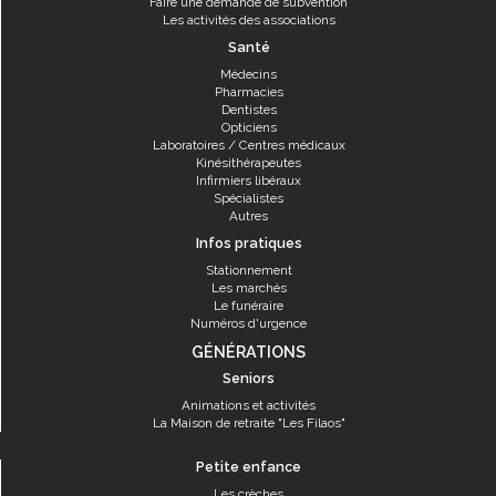
Faire une demande de subvention
Les activités des associations
Santé
Médecins
Pharmacies
Dentistes
Opticiens
Laboratoires / Centres médicaux
Kinésithérapeutes
Infirmiers libéraux
Spécialistes
Autres
Infos pratiques
Stationnement
Les marchés
Le funéraire
Numéros d'urgence
GÉNÉRATIONS
Seniors
Animations et activités
La Maison de retraite "Les Filaos"
Petite enfance
Les crèches