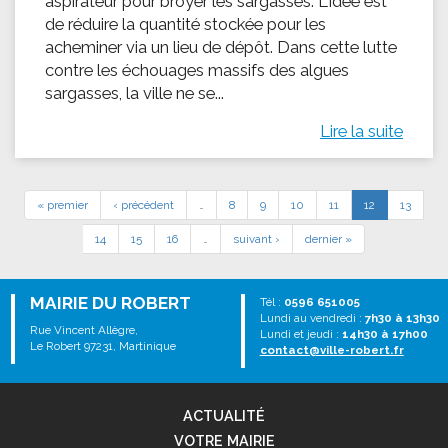
aspirateur pour broyer les sargasses. L'idée est
de réduire la quantité stockée pour les
acheminer via un lieu de dépôt. Dans cette lutte
contre les échouages massifs des algues
sargasses, la ville ne se...
Lire la suite
« premier
‹ précédent
…
8
9
10
11
12
13
14
15
16
…
suivant ›
dernier »
MAIRIE DU ROBERT
Tél :
0596 651005
Lundi au vendredi :
7h30 à 13h30
Rue Vincent Allègre,
Lundi et jeudi :
14h30 à 17h00
Le Robert 97231, Martinique
contact@ville-robert.fr
ACTUALITÉ
VOTRE MAIRIE