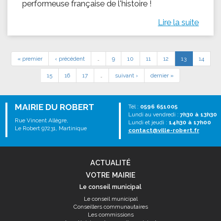
performeuse française de l'histoire !
Lire la suite
« premier
‹ précédent
…
9
10
11
12
13
14
15
16
17
…
suivant ›
dernier »
MAIRIE DU ROBERT
Tél :
0596 651005
Lundi au vendredi :
7h30 à 13h30
Rue Vincent Allègre,
Lundi et jeudi :
14h30 à 17h00
Le Robert 97231, Martinique
contact@ville-robert.fr
ACTUALITÉ
VOTRE MAIRIE
Le conseil municipal
Le conseil municipal
Conseillers communautaires
Les commissions