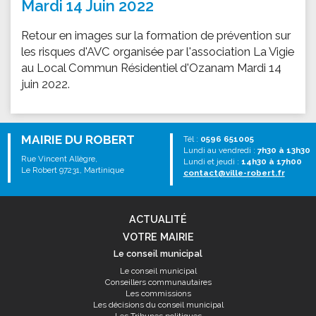
Mardi 14 Juin 2022
Retour en images sur la formation de prévention sur
les risques d'AVC organisée par l'association La Vigie
au Local Commun Résidentiel d'Ozanam Mardi 14
juin 2022.
MAIRIE DU ROBERT
Tél :
0596 651005
Lundi au vendredi :
7h30 à 13h30
Rue Vincent Allègre,
Lundi et jeudi :
14h30 à 17h00
Le Robert 97231, Martinique
contact@ville-robert.fr
ACTUALITÉ
VOTRE MAIRIE
Le conseil municipal
Le conseil municipal
Conseillers communautaires
Les commissions
Les décisions du conseil municipal