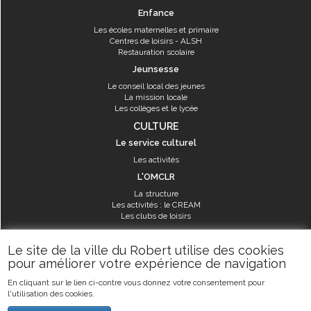
Enfance
Les écoles maternelles et primaire
Centres de loisirs - ALSH
Restauration scolaire
Jeunsesse
Le conseil local des jeunes
La mission locale
Les collèges et le lycée
CULTURE
Le service culturel
Les activités
L'OMCLR
La structure
Les activités : le CREAM
Les clubs de loisirs
SPORT
Le site de la ville du Robert utilise des cookies
Les équipements sportifs
pour améliorer votre expérience de navigation
Les aménagements municipaux
En cliquant sur le lien ci-contre vous donnez votre consentement pour
Les activités
l'utilisation des cookies.
Les activités du service des sports