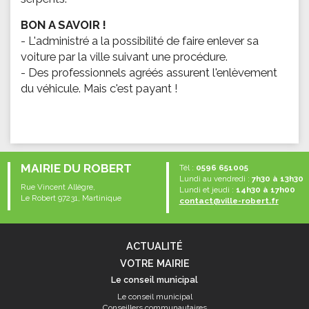
BON A SAVOIR !
- L'administré a la possibilité de faire enlever sa
voiture par la ville suivant une procédure.
- Des professionnels agréés assurent l'enlèvement
du véhicule. Mais c'est payant !
MAIRIE DU ROBERT
Tél :
0596 651005
Lundi au vendredi :
7h30 à 13h30
Rue Vincent Allègre,
Lundi et jeudi :
14h30 à 17h00
Le Robert 97231, Martinique
contact@ville-robert.fr
ACTUALITÉ
VOTRE MAIRIE
Le conseil municipal
Le conseil municipal
Conseillers communautaires