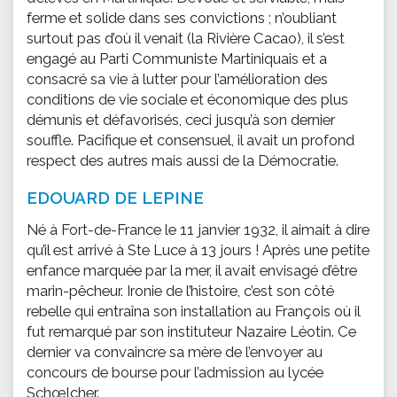
ferme et solide dans ses convictions ; n’oubliant
surtout pas d’où il venait (la Rivière Cacao), il s’est
engagé au Parti Communiste Martiniquais et a
consacré sa vie à lutter pour l’amélioration des
conditions de vie sociale et économique des plus
démunis et défavorisés, ceci jusqu’à son dernier
souffle. Pacifique et consensuel, il avait un profond
respect des autres mais aussi de la Démocratie.
EDOUARD DE LEPINE
Né à Fort-de-France le 11 janvier 1932, il aimait à dire
qu’il est arrivé à Ste Luce à 13 jours ! Après une petite
enfance marquée par la mer, il avait envisagé d’être
marin-pêcheur. Ironie de l’histoire, c’est son côté
rebelle qui entraîna son installation au François où il
fut remarqué par son instituteur Nazaire Léotin. Ce
dernier va convaincre sa mère de l’envoyer au
concours de bourse pour l’admission au lycée
Schœlcher.