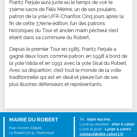
Frantz Ferjule aura juste eu le temps de voir le
11ème sacre de Félix Mérine, un de ses poulains,
patron de la yole UFR-Chanflor. Cinq jours après la
fin de cette 37ème édition, l’un des patrons
historiques du Tour et ancien marin pêcheur s’est
éteint dans sa commune du Robert.
Depuis le premier Tour en 1985, Frantz Ferjule a
gagné deux tours comme patron, en 1998 à bord de
la yole Valda et en 1991 avec la yole Sisal du Robert.
Avec sa disparition, c’est tout le monde de la voile
traditionnelle qui est en deuil et pleure l’un de ses
plus illustres défenseurs et représentants.
MAIRIE DU ROBERT
Tél :
0596 651005
Lundi au vendredi :
7h30 à 13h30
Rue Vincent Allègre,
Lundi et jeudi :
14h30 à 17h00
Le Robert 97231, Martinique
contact@ville-robert.fr