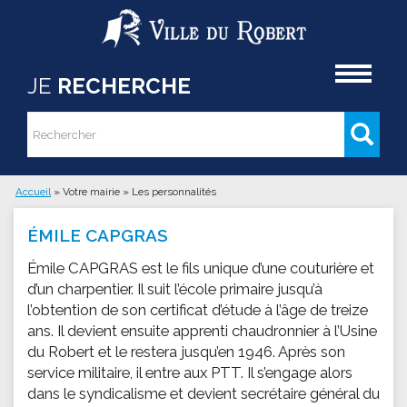
Aller au contenu principal
Accueil
JE
RECHERCHE
Rechercher
Formulaire de recherche
Accueil
»
Votre mairie
»
Les personnalités
Vous êtes ici
ÉMILE CAPGRAS
Émile CAPGRAS est le fils unique d’une couturière et
d’un charpentier. Il suit l’école primaire jusqu’à
l’obtention de son certificat d’étude à l’âge de treize
ans. Il devient ensuite apprenti chaudronnier à l’Usine
du Robert et le restera jusqu’en 1946. Après son
service militaire, il entre aux PTT. Il s’engage alors
dans le syndicalisme et devient secrétaire général du