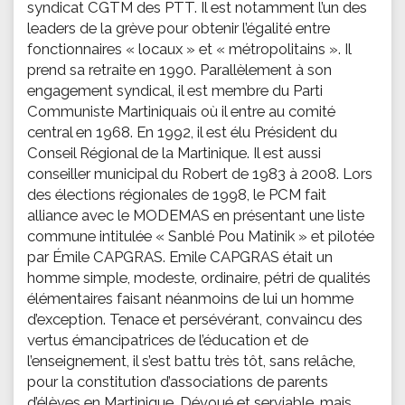
syndicat CGTM des PTT. Il est notamment l’un des
leaders de la grève pour obtenir l’égalité entre
fonctionnaires « locaux » et « métropolitains ». Il
prend sa retraite en 1990. Parallèlement à son
engagement syndical, il est membre du Parti
Communiste Martiniquais où il entre au comité
central en 1968. En 1992, il est élu Président du
Conseil Régional de la Martinique. Il est aussi
conseiller municipal du Robert de 1983 à 2008. Lors
des élections régionales de 1998, le PCM fait
alliance avec le MODEMAS en présentant une liste
commune intitulée « Sanblé Pou Matinik » et pilotée
par Émile CAPGRAS. Emile CAPGRAS était un
homme simple, modeste, ordinaire, pétri de qualités
élémentaires faisant néanmoins de lui un homme
d’exception. Tenace et persévérant, convaincu des
vertus émancipatrices de l’éducation et de
l’enseignement, il s’est battu très tôt, sans relâche,
pour la constitution d’associations de parents
d’élèves en Martinique. Dévoué et serviable, mais