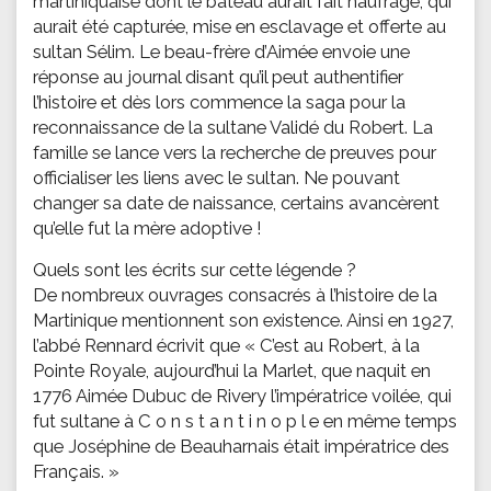
martiniquaise dont le bateau aurait fait naufrage, qui
aurait été capturée, mise en esclavage et offerte au
sultan Sélim. Le beau-frère d’Aimée envoie une
réponse au journal disant qu’il peut authentifier
l’histoire et dès lors commence la saga pour la
reconnaissance de la sultane Validé du Robert. La
famille se lance vers la recherche de preuves pour
officialiser les liens avec le sultan. Ne pouvant
changer sa date de naissance, certains avancèrent
qu’elle fut la mère adoptive !
Quels sont les écrits sur cette légende ?
De nombreux ouvrages consacrés à l’histoire de la
Martinique mentionnent son existence. Ainsi en 1927,
l’abbé Rennard écrivit que « C’est au Robert, à la
Pointe Royale, aujourd’hui la Marlet, que naquit en
1776 Aimée Dubuc de Rivery l’impératrice voilée, qui
fut sultane à C o n s t a n t i n o p l e en même temps
que Joséphine de Beauharnais était impératrice des
Français. »