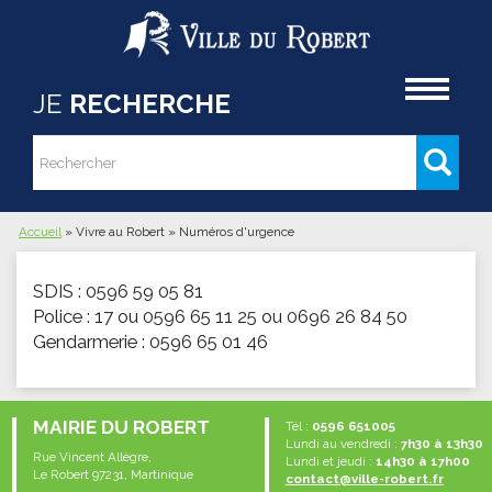
Aller au contenu principal
Accueil
JE
RECHERCHE
Rechercher
Formulaire de recherche
Accueil
»
Vivre au Robert
»
Numéros d'urgence
Vous êtes ici
SDIS : 0596 59 05 81
Police : 17 ou 0596 65 11 25 ou 0696 26 84 50
Gendarmerie : 0596 65 01 46
MAIRIE DU ROBERT
Tél :
0596 651005
Lundi au vendredi :
7h30 à 13h30
Rue Vincent Allègre,
Lundi et jeudi :
14h30 à 17h00
Le Robert 97231, Martinique
contact@ville-robert.fr