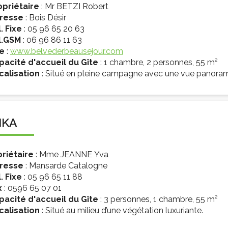
opriétaire
: Mr BETZI Robert
resse
: Bois Désir
. Fixe
: 05 96 65 20 63
l.GSM
: 06 96 86 11 63
te
:
www.belvederbeausejour.com
pacité d'accueil du Gîte
: 1 chambre, 2 personnes, 55 m²
calisation
: Situé en pleine campagne avec une vue panorami
IKA
oriétaire
: Mme JEANNE Yva
resse
: Mansarde Catalogne
. Fixe
: 05 96 65 11 88
x
: 0596 65 07 01
pacité d'accueil du Gîte
: 3 personnes, 1 chambre, 55 m²
calisation
: Situé au milieu d’une végétation luxuriante.