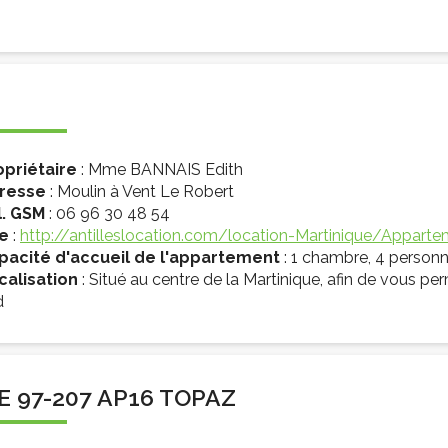
opriétaire
: Mme BANNAIS Edith
resse
: Moulin à Vent Le Robert
l. GSM
: 06 96 30 48 54
te
:
http://antilleslocation.com/location-Martinique/Appartem
pacité d'accueil de l'appartement
: 1 chambre, 4 person
calisation
: Situé au centre de la Martinique, afin de vous per
d
E 97-207 AP16 TOPAZ