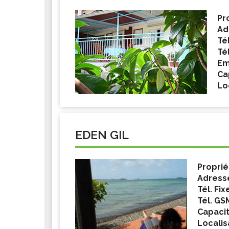
Pr
Ad
Tél
Té
Em
Ca
Lo
EDEN GIL
Proprié
Adress
Tél. Fix
Tél. GS
Capacit
Localis