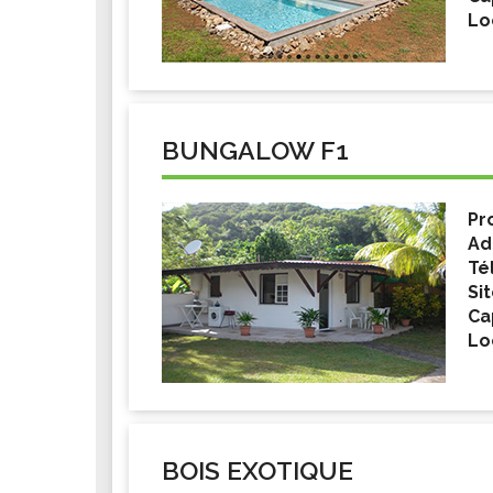
Lo
BUNGALOW F1
Pr
Ad
Té
Si
Ca
Lo
BOIS EXOTIQUE