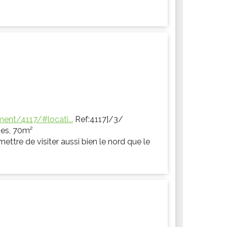
ent/4117/#locati...
Ref:4117]/3/
nes, 70m²
mettre de visiter aussi bien le nord que le