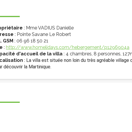
ssion locale
EMPLOI
LE SERVICE CULTUREL
Guide des activ
ollèges et le lycée
Offres d'emploi
Les activités
nseil local des jeunes
SOCIAL-SOLIDARITÉ
opriétaire
: Mme VADIUS Danielle
ANCE
resse
: Pointe Savane Le Robert
Le Centre Communal d'Action Social
l. GSM
: 06 96 18 50 21
uration scolaire
Les aides sociales
te
:
http://www.homelidays.com/hebergement/p1296904a
coles maternelles et primaire
Logement
pacité d'accueil de la villa
: 4 chambres, 8 personnes, 127
calisation
:
La villa est située non loin du très agréable village
es de loisirs - ALSH
Antenne Municipale de Développement et de
r découvrir la Martinique.
Cohésion Sociale
rtail famille
Epicerie sociale et solidaire "Rayon de Soleil"
TE ENFANCE
Bornes de collecte de l'ACISE
tantes maternelles
crèches