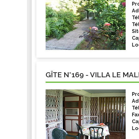
Pr
Ad
Tél
Té
Si
Ca
Lo
GÎTE N°169 - VILLA LE MAL
Pr
Ad
Tél
Fa
Ca
Lo