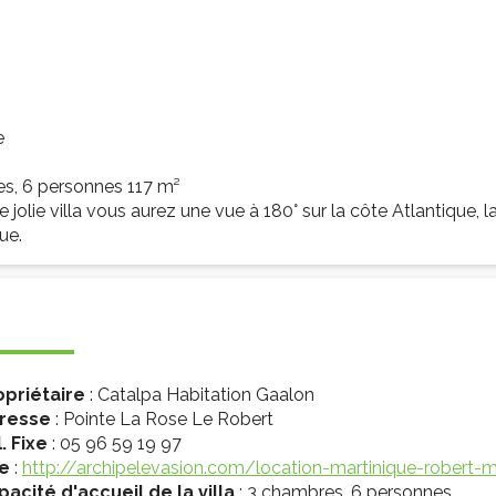
e
es, 6 personnes 117 m²
 jolie villa vous aurez une vue à 180° sur la côte Atlantique, la
ue.
opriétaire
: Catalpa Habitation Gaalon
resse
: Pointe La Rose Le Robert
. Fixe
: 05 96 59 19 97
te
:
http://archipelevasion.com/location-martinique-robert-
pacité d'accueil de la villa
: 3 chambres, 6 personnes