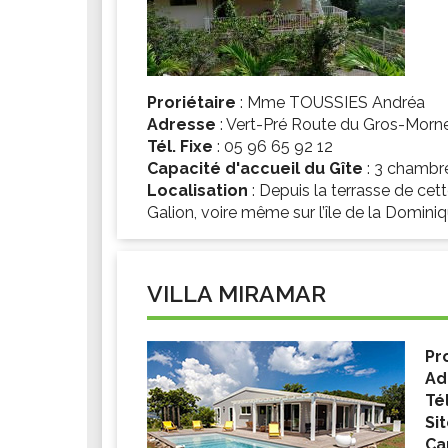
Les associations
Les droits et obligations
Faire une demande de subvention
Les activités des associations
Proriétaire
: Mme TOUSSIES Andréa
Adresse
: Vert-Pré Route du Gros-Morn
VIE PRATIQUE
Tél. Fixe
: 05 96 65 92 12
Les espaces numériques
Capacité d'accueil du Gîte
: 3 chambr
Localisation
: Depuis la terrasse de cette
Infos baignade
Galion, voire même sur l’île de la Dominiq
Infos sargasse
Toilettes publiques
Stationnement
VILLA MIRAMAR
Les marchés
Le funéraire
Pr
Numéros d'urgence
Ad
Tél
SANTÉ
Si
Annuaire santé
Ca