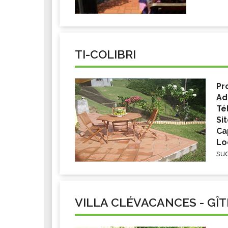
TI-COLIBRI
Pr
Ad
Té
Si
Ca
Lo
su
VILLA CLÉVACANCES - GÎT