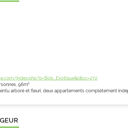
ise.com/index.php?p=Bois_Exotique&idloc=272
ersonnes, 96m²
 pentu arboré et fleuri, deux appartements complètement indé
YAGEUR