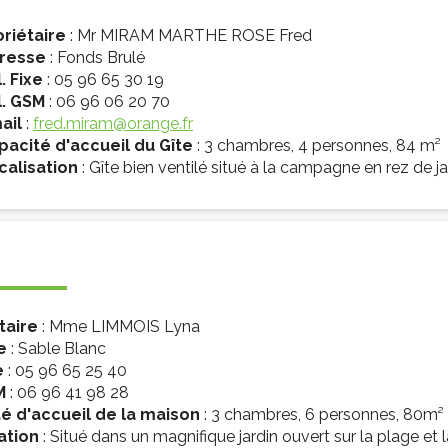
oriétaire
: Mr MIRAM MARTHE ROSE Fred
resse
: Fonds Brulé
. Fixe
: 05 96 65 30 19
l. GSM
: 06 96 06 20 70
ail
:
fred.miram@orange.fr
pacité d'accueil du Gîte
: 3 chambres, 4 personnes, 84 m²
calisation
: Gîte bien ventilé situé à la campagne en rez de ja
taire
: Mme LIMMOIS Lyna
e
: Sable Blanc
e
: 05 96 65 25 40
M
: 06 96 41 98 28
é d'accueil de la maison
: 3 chambres, 6 personnes, 80m²
ation
: Situé dans un magnifique jardin ouvert sur la plage et l