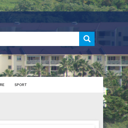
recherche
RE
SPORT
ENTS SPORTIFS
nts municipaux
S
u service des sports