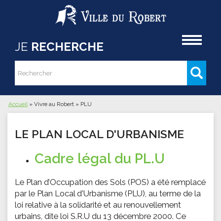
Aller au contenu principal
Accueil
JE
RECHERCHE
Rechercher
Formulaire de recherche
Accueil
»
Vivre au Robert
»
PLU
Vous êtes ici
LE PLAN LOCAL D'URBANISME
Cadre légal du PL.U
Le Plan d’Occupation des Sols (POS) a été remplacé
par le Plan Local d'Urbanisme (PLU), au terme de la
loi relative à la solidarité et au renouvellement
urbains, dite loi S.R.U du 13 décembre 2000. Ce