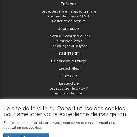
Enfance
Les écoles maternelles et primaire
Centres de loisirs - ALSH
Restauration scolaire
Jeunsesse
Le conseil local des jeunes
La mission locale
Les collèges et le lycée
CULTURE
Le service culturel
Les activités
L'OMCLR
La structure
Les activités : le CREAM
Les clubs de loisirs
SPORT
Le site de la ville du Robert utilise des cookies
Les équipements sportifs
pour améliorer votre expérience de navigation
Les aménagements municipaux
En cliquant sur le lien ci-contre vous donnez votre consentement pour
Les activités
l'utilisation des cookies.
Les activités du service des sports
Guide des activités sportives