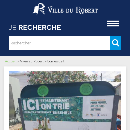
Aller au contenu principal
Accueil
JE
RECHERCHE
Rechercher
Formulaire de recherche
Accueil
»
Vivre au Robert
»
Bornes de tri
Vous êtes ici