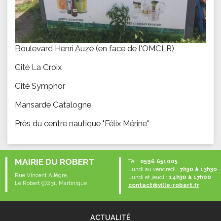
Boulevard Henri Auzé (en face de l'OMCLR)
Cité La Croix
Cité Symphor
Mansarde Catalogne
Près du centre nautique "Félix Mérine"
MAIRIE DU ROBERT
Tél :
0596 651005
Lundi au vendredi :
7h30 à 13h30
Rue Vincent Allègre,
Lundi et jeudi :
14h30 à 17h00
Le Robert 97231, Martinique
contact@ville-robert.fr
ACTUALITÉ