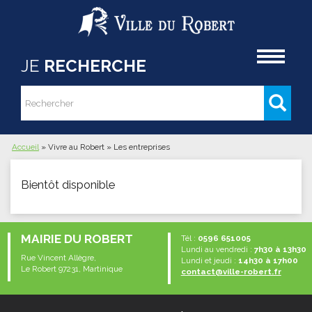
Aller au contenu principal
Accueil
JE
RECHERCHE
Rechercher
Formulaire de recherche
Accueil
»
Vivre au Robert
»
Les entreprises
Vous êtes ici
Bientôt disponible
MAIRIE DU ROBERT
Tél :
0596 651005
Lundi au vendredi :
7h30 à 13h30
Rue Vincent Allègre,
Lundi et jeudi :
14h30 à 17h00
Le Robert 97231, Martinique
contact@ville-robert.fr