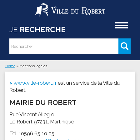
Aller au contenu principal
Accueil
JE
RECHERCHE
Rechercher
Formulaire de recherche
Home
»
Mentions légales
Vous êtes ici
www.ville-robert.fr
est un service de la Ville du
Robert.
MAIRIE DU ROBERT
Rue Vincent Allègre
Le Robert 97231, Martinique
Tel. : 0596 65 10 05