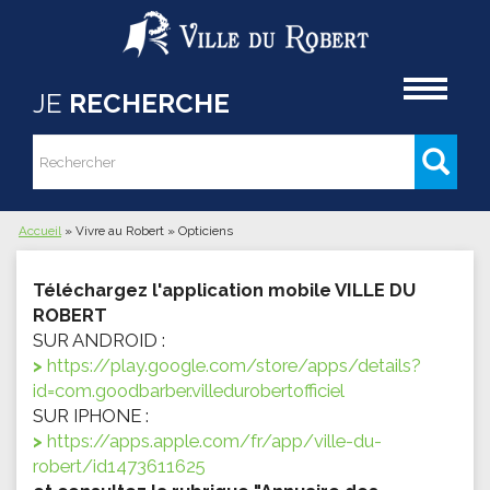
Aller au contenu principal
Accueil
JE
RECHERCHE
Rechercher
Formulaire de recherche
Accueil
»
Vivre au Robert
»
Opticiens
Vous êtes ici
Téléchargez l'application mobile VILLE DU
ROBERT
SUR ANDROID :
https://play.google.com/store/apps/details?
id=com.goodbarber.villedurobertofficiel
SUR IPHONE :
https://apps.apple.com/fr/app/ville-du-
robert/id1473611625