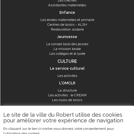
Les crèches
Assistantes maternelles
Enfance
Les écoles maternelles et primaire
Centres de loisirs - ALSH
Restauration scolaire
Jeunsesse
Le conseil local des jeunes
La mission locale
Les collèges et le lycée
CULTURE
Le service culturel
Les activités
L'OMCLR
La structure
Les activités : le CREAM
Les clubs de loisirs
SPORT
Le site de la ville du Robert utilise des cookies
Les équipements sportifs
pour améliorer votre expérience de navigation
Les aménagements municipaux
En cliquant sur le lien ci-contre vous donnez votre consentement pour
Les activités
l'utilisation des cookies.