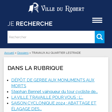
Aller au contenu principal
Accueil
JE
RECHERCHE
Rechercher
Formulaire de recherche
Accueil
»
Dossiers
»
TRAVAUX AU QUARTIER LESTRADE
Vous êtes ici
DANS LA RUBRIQUE
DÉPÔT DE GERBE AUX MONUMENTS AUX
MORTS
Stephan Bennet vainqueur du tour cycliste de...
LA VILLE TRAVAILLE POUR VOUS : L'...
SAISON CYCLONIQUE 2024 : ABATTAGE ET
ÉLAGAGE DES...