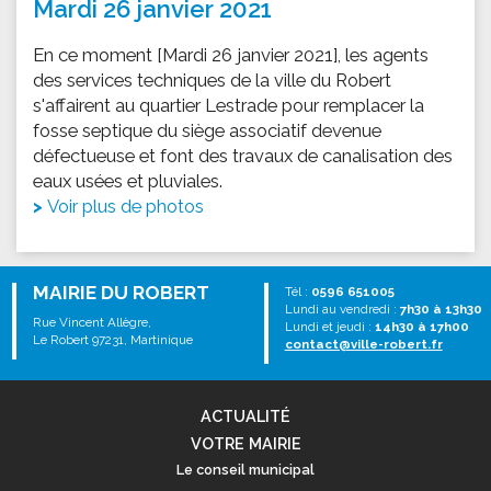
Mardi 26 janvier 2021
En ce moment [Mardi 26 janvier 2021], les agents
des services techniques de la ville du Robert
s'affairent au quartier Lestrade pour remplacer la
fosse septique du siège associatif devenue
défectueuse et font des travaux de canalisation des
eaux usées et pluviales.
Voir plus de photos
MAIRIE DU ROBERT
Tél :
0596 651005
Lundi au vendredi :
7h30 à 13h30
Rue Vincent Allègre,
Lundi et jeudi :
14h30 à 17h00
Le Robert 97231, Martinique
contact@ville-robert.fr
ACTUALITÉ
VOTRE MAIRIE
Le conseil municipal