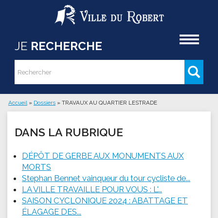
Aller au contenu principal
Accueil
JE
RECHERCHE
Rechercher
Formulaire de recherche
Accueil
»
Dossiers
»
TRAVAUX AU QUARTIER LESTRADE
Vous êtes ici
DANS LA RUBRIQUE
DÉPÔT DE GERBE AUX MONUMENTS AUX
MORTS
Stephan Bennet vainqueur du tour cycliste de...
LA VILLE TRAVAILLE POUR VOUS : L'...
SAISON CYCLONIQUE 2024 : ABATTAGE ET
ÉLAGAGE DES...