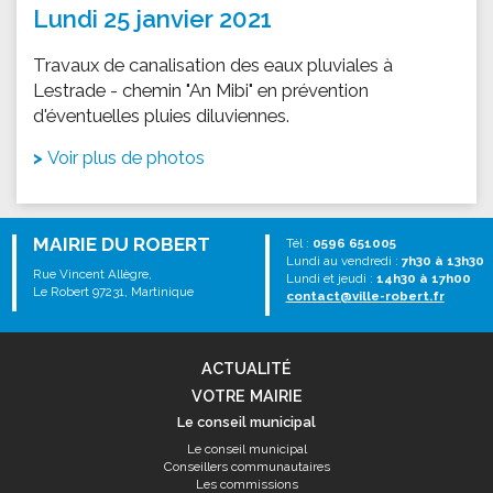
Lundi 25 janvier 2021
Travaux de canalisation des eaux pluviales à
Lestrade - chemin "An Mibi" en prévention
d'éventuelles pluies diluviennes.
Voir plus de photos
MAIRIE DU ROBERT
Tél :
0596 651005
Lundi au vendredi :
7h30 à 13h30
Rue Vincent Allègre,
Lundi et jeudi :
14h30 à 17h00
Le Robert 97231, Martinique
contact@ville-robert.fr
ACTUALITÉ
VOTRE MAIRIE
Le conseil municipal
Le conseil municipal
Conseillers communautaires
Les commissions