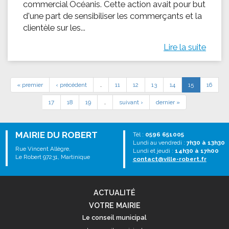
commercial Océanis. Cette action avait pour but
d'une part de sensibiliser les commerçants et la
clientèle sur les...
Lire la suite
« premier
‹ précédent
…
11
12
13
14
15
16
17
18
19
…
suivant ›
dernier »
MAIRIE DU ROBERT
Tél :
0596 651005
Lundi au vendredi :
7h30 à 13h30
Rue Vincent Allègre,
Lundi et jeudi :
14h30 à 17h00
Le Robert 97231, Martinique
contact@ville-robert.fr
ACTUALITÉ
VOTRE MAIRIE
Le conseil municipal