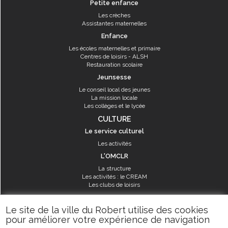
Petite enfance
Les crèches
Assistantes maternelles
Enfance
Les écoles maternelles et primaire
Centres de loisirs - ALSH
Restauration scolaire
Jeunsesse
Le conseil local des jeunes
La mission locale
Les collèges et le lycée
CULTURE
Le service culturel
Les activités
L'OMCLR
La structure
Les activités : le CREAM
Les clubs de loisirs
SPORT
Le site de la ville du Robert utilise des cookies
Les équipements sportifs
pour améliorer votre expérience de navigation
Les aménagements municipaux