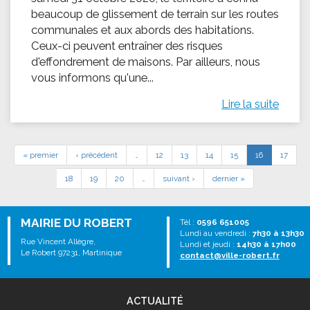
beaucoup de glissement de terrain sur les routes
communales et aux abords des habitations.
Ceux-ci peuvent entraîner des risques
d'effondrement de maisons. Par ailleurs, nous
vous informons qu'une...
Lire la suite
« premier
‹ précédent
…
12
13
14
15
16
17
18
19
20
…
suivant ›
dernier »
MAIRIE DU ROBERT
Tél :
0596 651005
Lundi au vendredi :
7h30 à 13h30
Rue Vincent Allègre,
Lundi et jeudi :
14h30 à 17h00
Le Robert 97231, Martinique
contact@ville-robert.fr
ACTUALITÉ